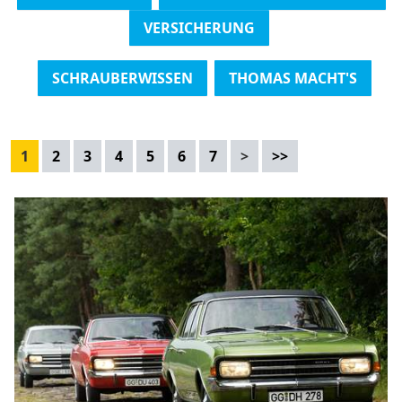
VERSICHERUNG
SCHRAUBERWISSEN
THOMAS MACHT'S
1
2
3
4
5
6
7
>
>>