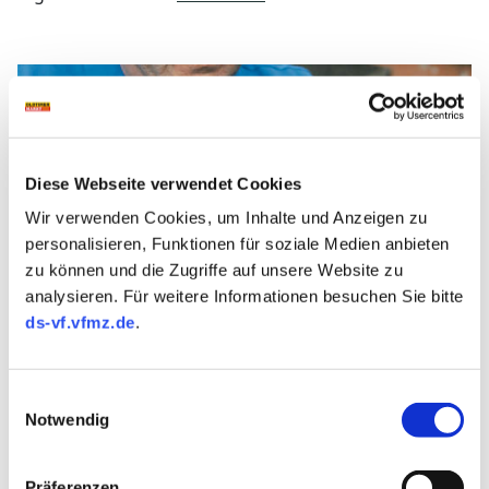
Diese Webseite verwendet Cookies
Wir verwenden Cookies, um Inhalte und Anzeigen zu
personalisieren, Funktionen für soziale Medien anbieten
zu können und die Zugriffe auf unsere Website zu
analysieren. Für weitere Informationen besuchen Sie bitte
ds-vf.vfmz.de
.
GUMMI KONSERVIEREN: GLIBBERIGE WIEDERBELEBUNG
Einwilligungsauswahl
Gummi konservieren
Notwendig
Zum Konservieren und Wiederauffrischen von
Präferenzen